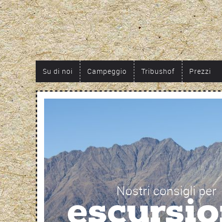
Su di noi
Campeggio
Tribushof
Prezzi
Nostri consigli per
escursio