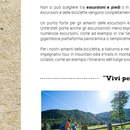
Non si può scegliere tra
escursioni a piedi
o i
escursioni e delle biciclette vengono completament
Un punto forte per gli amanti delle escursioni 
Unterstell porta anche gli escursionisti meno esp
numerose escursioni, come ad esempio in Val Sen
gigantesca piattaforma panoramica o semplicement
Per i nostri amanti della bicicletta, a Naturno e ne
impegnativi tour in mountain bike e trails in montag
ciclabili, come ad esempio l’itinerario dell’Adige l
"Vivi pe