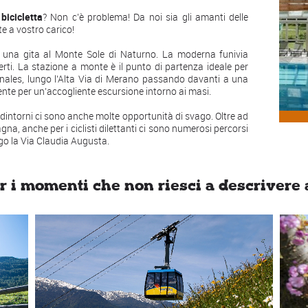
n
bicicletta
? Non c’è problema! Da noi sia gli amanti delle
e a vostro carico!
è una gita al Monte Sole di Naturno. La moderna funivia
erti. La stazione a monte è il punto di partenza ideale per
ales, lungo l’Alta Via di Merano passando davanti a una
e per un’accogliente escursione intorno ai masi.
i dintorni ci sono anche molte opportunità di svago. Oltre ad
na, anche per i ciclisti dilettanti ci sono numerosi percorsi
ungo la Via Claudia Augusta.
r i momenti che non riesci a descrivere 