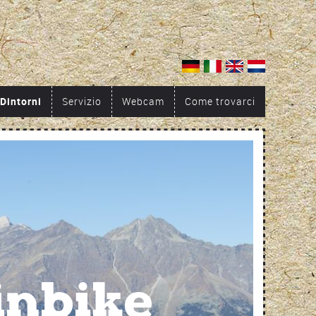
Dintorni
Servizio
Webcam
Come trovarci
inbike