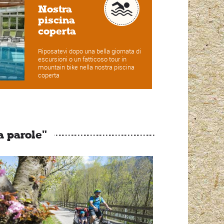
Nostra
piscina
coperta
Riposatevi dopo una bella giornata di
escursioni o un fatticoso tour in
mountain bike nella nostra piscina
coperta
a parole"