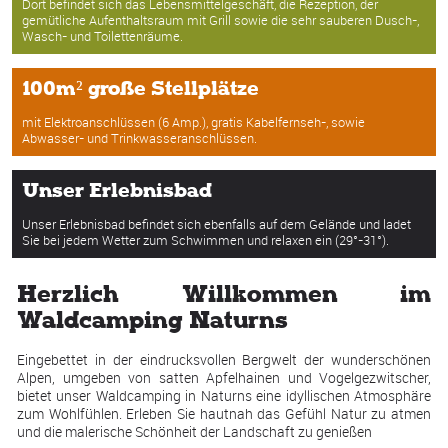
Dort befindet sich das Lebensmittelgeschäft, die Rezeption, der
gemütliche Aufenthaltsraum mit Grill sowie die sehr sauberen Dusch-,
Wasch- und Toilettenräume.
100m² große Stellplätze
mit Elektroanschlüssen (6 Amp.), gratis Kabelfernseh-, sowie
Abwasser- und Trinkwasseranschlüssen.
Unser Erlebnisbad
Unser Erlebnisbad befindet sich ebenfalls auf dem Gelände und ladet
Sie bei jedem Wetter zum Schwimmen und relaxen ein (29°-31°).
Herzlich Willkommen im
Waldcamping Naturns
Eingebettet in der eindrucksvollen Bergwelt der wunderschönen
Alpen, umgeben von satten Apfelhainen und Vogelgezwitscher,
bietet unser Waldcamping in Naturns eine idyllischen Atmosphäre
zum Wohlfühlen. Erleben Sie hautnah das Gefühl Natur zu atmen
und die malerische Schönheit der Landschaft zu genießen