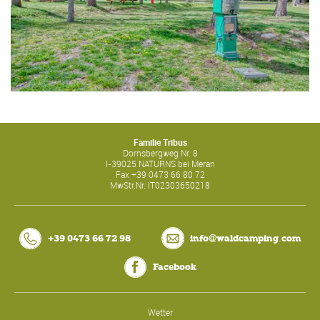
Familie Tribus
Dornsbergweg Nr. 8
I-
39025
NATURNS bei Meran
Fax
+39 0473 66 80 72
MwStr.Nr.
IT02303650218
.
+39 0473 66 72 98
info@waldcamping
com
Facebook
Wetter