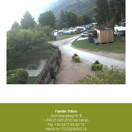
Familie Tribus
Dornsbergweg Nr. 8
I-
39025
NATURNS bei Meran
Fax
+39 0473 66 80 72
MwStr.Nr.
IT02303650218