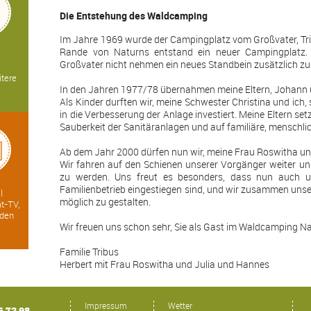
Die Entstehung des Waldcamping
Im Jahre 1969 wurde der Campingplatz vom Großvater, Tri
Rande von Naturns entstand ein neuer Campingplatz. D
Großvater nicht nehmen ein neues Standbein zusätzlich zu
itere
In den Jahren 1977/78 übernahmen meine Eltern, Johann 
Als Kinder durften wir, meine Schwester Christina und ich,
in die Verbesserung der Anlage investiert. Meine Eltern s
Sauberkeit der Sanitäranlagen und auf familiäre, menschl
Ab dem Jahr 2000 dürfen nun wir, meine Frau Roswitha und
Wir fahren auf den Schienen unserer Vorgänger weiter un
zu werden. Uns freut es besonders, dass nun auch un
Familienbetrieb eingestiegen sind, und wir zusammen uns
l
möglich zu gestalten.
t-TV,
aden
Wir freuen uns schon sehr, Sie als Gast im Waldcamping N
Familie Tribus
Herbert mit Frau Roswitha und Julia und Hannes
Impressum
Wetter
6 72 98