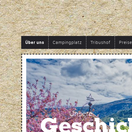
Über uns
Campingplatz
Tribushof
Preise
Unsere
Geschic