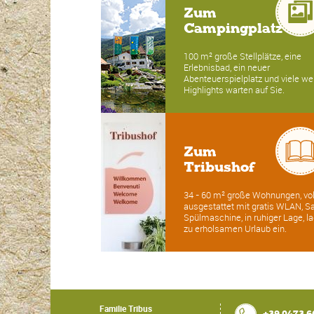
Zum
Campingplatz
100 m² große Stellplätze, eine
Erlebnisbad, ein neuer
Abenteuerspielplatz und viele we
Highlights warten auf Sie.
Zum
Tribushof
34 - 60 m² große Wohnungen, vol
ausgestattet mit gratis WLAN, Sa
Spülmaschine, in ruhiger Lage, l
zu erholsamen Urlaub ein.
Familie Tribus
+39 0473 6