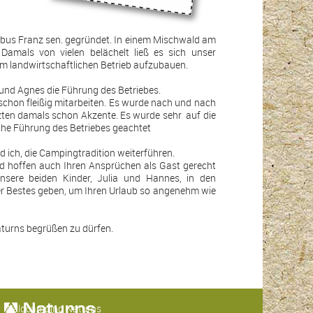
bus Franz sen. gegründet. In einem Mischwald am
amals von vielen belächelt ließ es sich unser
m landwirtschaftlichen Betrieb aufzubauen.
und Agnes die Führung des Betriebes.
 schon fleißig mitarbeiten. Es wurde nach und nach
etzten damals schon Akzente. Es wurde sehr auf die
iche Führung des Betriebes geachtet
 ich, die Campingtradition weiterführen.
d hoffen auch Ihren Ansprüchen als Gast gerecht
sere beiden Kinder, Julia und Hannes, in den
er Bestes geben, um Ihren Urlaub so angenehm wie
aturns begrüßen zu dürfen.
Waldcamping Naturns