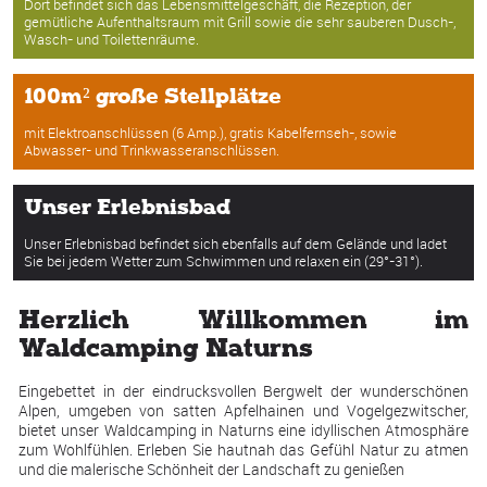
Dort befindet sich das Lebensmittelgeschäft, die Rezeption, der
gemütliche Aufenthaltsraum mit Grill sowie die sehr sauberen Dusch-,
Wasch- und Toilettenräume.
100m² große Stellplätze
mit Elektroanschlüssen (6 Amp.), gratis Kabelfernseh-, sowie
Abwasser- und Trinkwasseranschlüssen.
Unser Erlebnisbad
Unser Erlebnisbad befindet sich ebenfalls auf dem Gelände und ladet
Sie bei jedem Wetter zum Schwimmen und relaxen ein (29°-31°).
Herzlich Willkommen im
Waldcamping Naturns
Eingebettet in der eindrucksvollen Bergwelt der wunderschönen
Alpen, umgeben von satten Apfelhainen und Vogelgezwitscher,
bietet unser Waldcamping in Naturns eine idyllischen Atmosphäre
zum Wohlfühlen. Erleben Sie hautnah das Gefühl Natur zu atmen
und die malerische Schönheit der Landschaft zu genießen