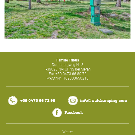
Familie Tribus
Dornsbergweg Nr. 8
I-
39025
NATURNS bei Meran
Fax
+39 0473 66 80 72
MwStr.Nr.
IT02303650218
.
+39 0473 66 72 98
info@waldcamping
com
Facebook
Wetter