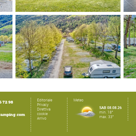
Editoriale
Meteo
6 72 98
Privacy
SAB 08.08.26
Direttiva
min. 18°
cookie
.
camping
com
max. 33°
Arrivo