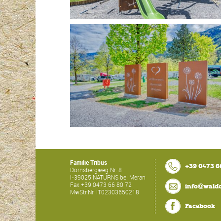
Familie Tribus
+39 0473 6
Dornsbergweg Nr. 8
I-
39025
NATURNS bei Meran
Fax
+39 0473 66 80 72
info@wald
MwStr.Nr.
IT02303650218
Facebook