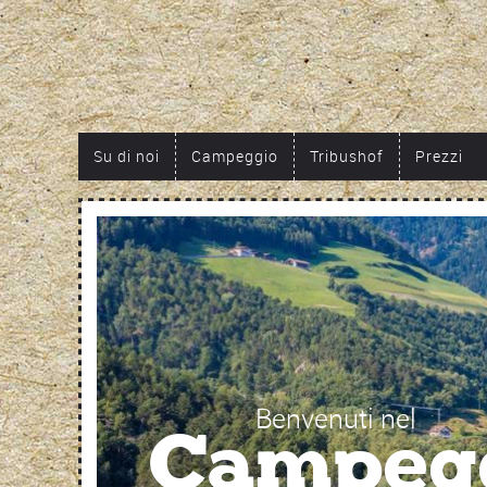
Su di noi
Campeggio
Tribushof
Prezzi
Benvenuti nel
Campegg