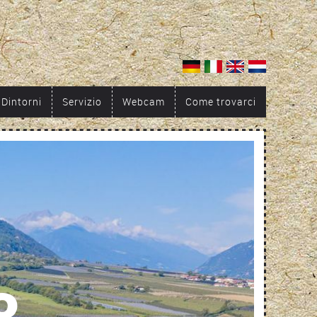
Dintorni
Servizio
Webcam
Come trovarci
o